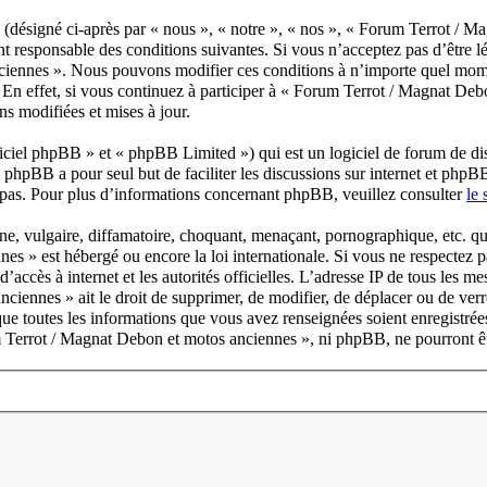
désigné ci-après par « nous », « notre », « nos », « Forum Terrot / M
 responsable des conditions suivantes. Si vous n’acceptez pas d’être lé
nciennes ». Nous pouvons modifier ces conditions à n’importe quel mome
En effet, si vous continuez à participer à « Forum Terrot / Magnat Deb
ns modifiées et mises à jour.
ciel phpBB » et « phpBB Limited ») qui est un logiciel de forum de di
l phpBB a pour seul but de faciliter les discussions sur internet et ph
pas. Pour plus d’informations concernant phpBB, veuillez consulter
le
e, vulgaire, diffamatoire, choquant, menaçant, pornographique, etc. qui 
es » est hébergé ou encore la loi internationale. Si vous ne respectez
 d’accès à internet et les autorités officielles. L’adresse IP de tous les 
iennes » ait le droit de supprimer, de modifier, de déplacer ou de verr
 que toutes les informations que vous avez renseignées soient enregistré
um Terrot / Magnat Debon et motos anciennes », ni phpBB, ne pourront ê