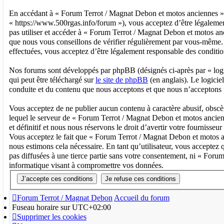
En accédant à « Forum Terrot / Magnat Debon et motos anciennes » (
« https://www.500rgas.info/forum »), vous acceptez d’être légalement
pas utiliser et accéder à « Forum Terrot / Magnat Debon et motos a
que nous vous conseillons de vérifier régulièrement par vous-même. 
effectuées, vous acceptez d’être légalement responsable des conditio
Nos forums sont développés par phpBB (désignés ci-après par « logi
qui peut être téléchargé sur
le site de phpBB
(en anglais). Le logicie
conduite et du contenu que nous acceptons et que nous n’acceptons 
Vous acceptez de ne publier aucun contenu à caractère abusif, obscèn
lequel le serveur de « Forum Terrot / Magnat Debon et motos ancienn
et définitif et nous nous réservons le droit d’avertir votre fournisseur
Vous acceptez le fait que « Forum Terrot / Magnat Debon et motos anc
nous estimons cela nécessaire. En tant qu’utilisateur, vous acceptez
pas diffusées à une tierce partie sans votre consentement, ni « For
informatique visant à compromettre vos données.
Forum Terrot / Magnat Debon
Accueil du forum
Fuseau horaire sur
UTC+02:00
Supprimer les cookies