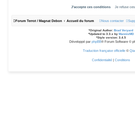
Forum Terrot / Magnat Debon
Accueil du forum
Nous contacter
Supp
*
Original Author:
Brad Veryard
*
Updated to 3.3.x by
MannixMD
*
Style version: 3.4.5
Développé par
phpBB
® Forum Software © p
Traduction française officielle
©
Qia
Confidentialité
|
Conditions