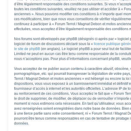
d’être légalement responsable des conditions suivantes. Si vous n’accep
toutes les conditions suivantes, veuillez ne pas utiliser et accéder à « F
anciennes ». Nous pouvons modifier ces conditions à n’importe quel mom
ces modifications, bien que nous vous conseillons de vérifier régulièreme
continuez à participer à « Forum Terrot / Magnat Debon et motos ancienne
effectuées, vous acceptez d’être légalement responsable des conditions mo
Nos forums sont développés par phpBB (désignés ci-après par « logiciel 
logiciel de forum de discussions déclaré sous la «
licence publique géné
le site de phpBB
(en anglais). Le logiciel phpBB a pour seul but de facilite
Limited ne peut en aucun cas être tenu comme responsable de la conduit
nous n’acceptons pas. Pour plus d’informations concernant phpBB, veuill
Vous acceptez de ne publier aucun contenu à caractère abusif, obscène, v
pornographique, etc. qui pourrait transgresser la législation de votre pay
Terrot / Magnat Debon et motos anciennes » est hébergé ou encore la loi 
dispositions, vous vous exposez à un bannissement immédiat et définitif et
fournisseur d’accès à internet et les autorités officielles. L’adresse IP de 
au renforcement de ces conditions. Vous acceptez le fait que « Forum Ter
le droit de supprimer, de modifier, de déplacer ou de verrouiller n’importe
moment si nous estimons cela nécessaire. En tant qu’utilisateur, vous acc
avez renseignées soient enregistrées dans notre base de données. Bien q
à une tierce partie sans votre consentement, ni « Forum Terrot / Magnat 
pourront être tenus comme responsables en cas de tentative de piratage 
données.