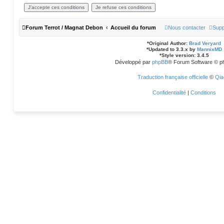
Forum Terrot / Magnat Debon
Accueil du forum
Nous contacter
Supp
*
Original Author:
Brad Veryard
*
Updated to 3.3.x by
MannixMD
*
Style version: 3.4.5
Développé par
phpBB
® Forum Software © p
Traduction française officielle
©
Qia
Confidentialité
|
Conditions