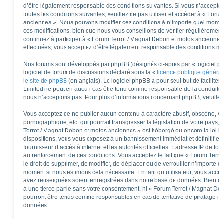
d’être légalement responsable des conditions suivantes. Si vous n’accep
toutes les conditions suivantes, veuillez ne pas utiliser et accéder à « F
anciennes ». Nous pouvons modifier ces conditions à n’importe quel mom
ces modifications, bien que nous vous conseillons de vérifier régulièreme
continuez à participer à « Forum Terrot / Magnat Debon et motos ancienne
effectuées, vous acceptez d’être légalement responsable des conditions mo
Nos forums sont développés par phpBB (désignés ci-après par « logiciel 
logiciel de forum de discussions déclaré sous la «
licence publique géné
le site de phpBB
(en anglais). Le logiciel phpBB a pour seul but de facilite
Limited ne peut en aucun cas être tenu comme responsable de la conduit
nous n’acceptons pas. Pour plus d’informations concernant phpBB, veuill
Vous acceptez de ne publier aucun contenu à caractère abusif, obscène, v
pornographique, etc. qui pourrait transgresser la législation de votre pay
Terrot / Magnat Debon et motos anciennes » est hébergé ou encore la loi 
dispositions, vous vous exposez à un bannissement immédiat et définitif et
fournisseur d’accès à internet et les autorités officielles. L’adresse IP de 
au renforcement de ces conditions. Vous acceptez le fait que « Forum Ter
le droit de supprimer, de modifier, de déplacer ou de verrouiller n’importe
moment si nous estimons cela nécessaire. En tant qu’utilisateur, vous acc
avez renseignées soient enregistrées dans notre base de données. Bien q
à une tierce partie sans votre consentement, ni « Forum Terrot / Magnat 
pourront être tenus comme responsables en cas de tentative de piratage 
données.