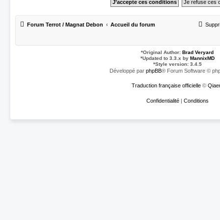
Forum Terrot / Magnat Debon
Accueil du forum
Suppr
*
Original Author:
Brad Veryard
*
Updated to 3.3.x by
MannixMD
*
Style version: 3.4.5
Développé par
phpBB
® Forum Software © php
Traduction française officielle
©
Qiae
Confidentialité
|
Conditions