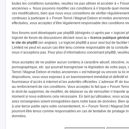
toutes les conditions suivantes, veuillez ne pas utiliser et accéder à « Fo
anciennes ». Nous pouvons modifier ces conditions à n’importe quel mome
ces modifications, bien que nous vous conseillons de vérifier régulièremen
continuez à participer à « Forum Terrot / Magnat Debon et motos anciennes
effectuées, vous acceptez d’être légalement responsable des conditions mod
Nos forums sont développés par phpBB (désignés ci-après par « logiciel p
logiciel de forum de discussions déclaré sous la «
licence publique généra
le site de phpBB
(en anglais). Le logiciel phpBB a pour seul but de faciliter
Limited ne peut en aucun cas être tenu comme responsable de la conduite
nous n’acceptons pas. Pour plus d’informations concernant phpBB, veuille
Vous acceptez de ne publier aucun contenu à caractère abusif, obscène, vu
pornographique, etc. qui pourrait transgresser la législation de votre pays
Terrot / Magnat Debon et motos anciennes » est hébergé ou encore la loi in
dispositions, vous vous exposez à un bannissement immédiat et définitif et n
fournisseur d’accès à internet et les autorités officielles. L’adresse IP de t
au renforcement de ces conditions. Vous acceptez le fait que « Forum Terr
le droit de supprimer, de modifier, de déplacer ou de verrouiller n’importe 
moment si nous estimons cela nécessaire. En tant qu’utilisateur, vous acce
avez renseignées soient enregistrées dans notre base de données. Bien qu
à une tierce partie sans votre consentement, ni « Forum Terrot / Magnat D
pourront être tenus comme responsables en cas de tentative de piratage i
données.