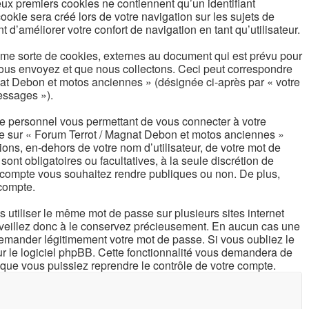
eux premiers cookies ne contiennent qu’un identifiant
okie sera créé lors de votre navigation sur les sujets de
d’améliorer votre confort de navigation en tant qu’utilisateur.
me sorte de cookies, externes au document qui est prévu pour
nous envoyez et que nous collectons. Ceci peut correspondre
gnat Debon et motos anciennes » (désignée ci-après par « votre
essages »).
sse personnel vous permettant de vous connecter à votre
pte sur « Forum Terrot / Magnat Debon et motos anciennes »
ons, en-dehors de votre nom d’utilisateur, de votre mot de
ont obligatoires ou facultatives, à la seule discrétion de
 compte vous souhaitez rendre publiques ou non. De plus,
 compte.
s utiliser le même mot de passe sur plusieurs sites internet
 veillez donc à le conservez précieusement. En aucun cas une
demander légitimement votre mot de passe. Si vous oubliez le
ur le logiciel phpBB. Cette fonctionnalité vous demandera de
n que vous puissiez reprendre le contrôle de votre compte.