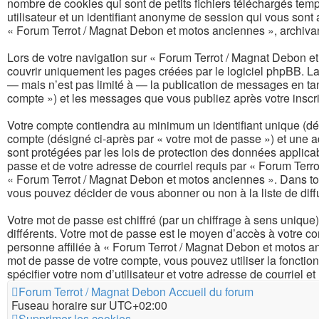
nombre de cookies qui sont de petits fichiers téléchargés temp
utilisateur et un identifiant anonyme de session qui vous sont
« Forum Terrot / Magnat Debon et motos anciennes », archivant 
Lors de votre navigation sur « Forum Terrot / Magnat Debon 
couvrir uniquement les pages créées par le logiciel phpBB. L
— mais n’est pas limité à — la publication de messages en tan
compte ») et les messages que vous publiez après votre inscri
Votre compte contiendra au minimum un identifiant unique (dés
compte (désigné ci-après par « votre mot de passe ») et une 
sont protégées par les lois de protection des données applicab
passe et de votre adresse de courriel requis par « Forum Terrot
« Forum Terrot / Magnat Debon et motos anciennes ». Dans tou
vous pouvez décider de vous abonner ou non à la liste de diff
Votre mot de passe est chiffré (par un chiffrage à sens unique)
différents. Votre mot de passe est le moyen d’accès à votre 
personne affiliée à « Forum Terrot / Magnat Debon et motos an
mot de passe de votre compte, vous pouvez utiliser la fonctio
spécifier votre nom d’utilisateur et votre adresse de courriel
Forum Terrot / Magnat Debon
Accueil du forum
Fuseau horaire sur
UTC+02:00
Supprimer les cookies