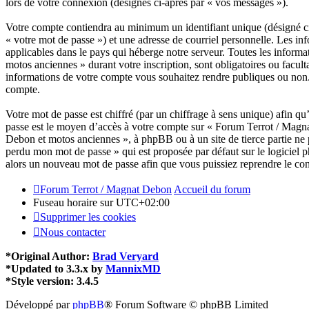
lors de votre connexion (désignés ci-après par « vos messages »).
Votre compte contiendra au minimum un identifiant unique (désigné ci-
« votre mot de passe ») et une adresse de courriel personnelle. Les i
applicables dans le pays qui héberge notre serveur. Toutes les informa
motos anciennes » durant votre inscription, sont obligatoires ou facul
informations de votre compte vous souhaitez rendre publiques ou non.
compte.
Votre mot de passe est chiffré (par un chiffrage à sens unique) afin qu’
passe est le moyen d’accès à votre compte sur « Forum Terrot / Magna
Debon et motos anciennes », à phpBB ou à un site de tierce partie ne 
perdu mon mot de passe » qui est proposée par défaut sur le logiciel p
alors un nouveau mot de passe afin que vous puissiez reprendre le con
Forum Terrot / Magnat Debon
Accueil du forum
Fuseau horaire sur
UTC+02:00
Supprimer les cookies
Nous contacter
*
Original Author:
Brad Veryard
*
Updated to 3.3.x by
MannixMD
*
Style version: 3.4.5
Développé par
phpBB
® Forum Software © phpBB Limited