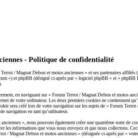
ennes - Politique de confidentialité
Terrot / Magnat Debon et motos anciennes » et ses partenaires affiliés (
 ») et phpBB (désigné ci-après par « logiciel phpBB » et « phpBB Limit
.
èrement, en naviguant sur « Forum Terrot / Magnat Debon et motos anci
ternet de votre ordinateur. Les deux premiers cookies ne contiennent qu’u
ie sera créé lors de votre navigation sur les sujets de « Forum Terrot 
de navigation en tant qu’utilisateur.
 anciennes », nous pouvons également créer une quatrième sorte de coo
rer les informations que vous nous envoyez et que nous collectons. Cec
rrot / Magnat Debon et motos anciennes » (désignée ci-après par « votre