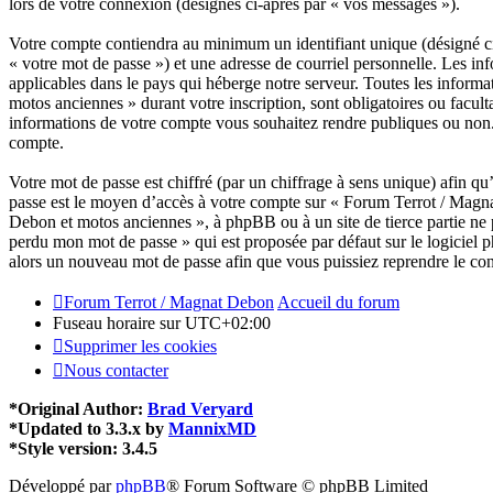
lors de votre connexion (désignés ci-après par « vos messages »).
Votre compte contiendra au minimum un identifiant unique (désigné ci-
« votre mot de passe ») et une adresse de courriel personnelle. Les i
applicables dans le pays qui héberge notre serveur. Toutes les informa
motos anciennes » durant votre inscription, sont obligatoires ou facul
informations de votre compte vous souhaitez rendre publiques ou non.
compte.
Votre mot de passe est chiffré (par un chiffrage à sens unique) afin qu’
passe est le moyen d’accès à votre compte sur « Forum Terrot / Magna
Debon et motos anciennes », à phpBB ou à un site de tierce partie ne 
perdu mon mot de passe » qui est proposée par défaut sur le logiciel p
alors un nouveau mot de passe afin que vous puissiez reprendre le con
Forum Terrot / Magnat Debon
Accueil du forum
Fuseau horaire sur
UTC+02:00
Supprimer les cookies
Nous contacter
*
Original Author:
Brad Veryard
*
Updated to 3.3.x by
MannixMD
*
Style version: 3.4.5
Développé par
phpBB
® Forum Software © phpBB Limited