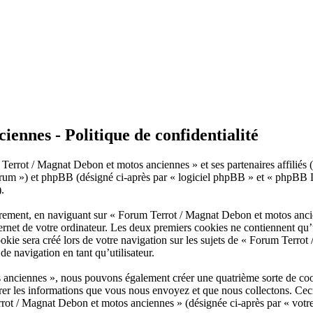
ennes - Politique de confidentialité
Terrot / Magnat Debon et motos anciennes » et ses partenaires affiliés (
 ») et phpBB (désigné ci-après par « logiciel phpBB » et « phpBB Limit
.
èrement, en naviguant sur « Forum Terrot / Magnat Debon et motos anci
ternet de votre ordinateur. Les deux premiers cookies ne contiennent qu’u
ie sera créé lors de votre navigation sur les sujets de « Forum Terrot 
de navigation en tant qu’utilisateur.
 anciennes », nous pouvons également créer une quatrième sorte de coo
rer les informations que vous nous envoyez et que nous collectons. Cec
rrot / Magnat Debon et motos anciennes » (désignée ci-après par « votre