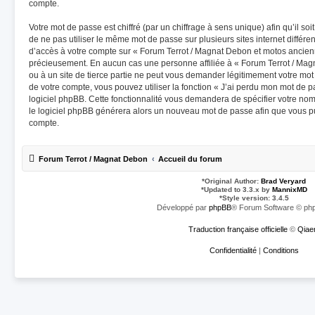
compte.
Votre mot de passe est chiffré (par un chiffrage à sens unique) afin qu’il s
de ne pas utiliser le même mot de passe sur plusieurs sites internet différe
d’accès à votre compte sur « Forum Terrot / Magnat Debon et motos ancienn
précieusement. En aucun cas une personne affiliée à « Forum Terrot / Ma
ou à un site de tierce partie ne peut vous demander légitimement votre mot
de votre compte, vous pouvez utiliser la fonction « J’ai perdu mon mot de p
logiciel phpBB. Cette fonctionnalité vous demandera de spécifier votre nom d
le logiciel phpBB générera alors un nouveau mot de passe afin que vous pu
compte.
Forum Terrot / Magnat Debon
Accueil du forum
*
Original Author:
Brad Veryard
*
Updated to 3.3.x by
MannixMD
*
Style version: 3.4.5
Développé par
phpBB
® Forum Software © php
Traduction française officielle
©
Qiae
Confidentialité
|
Conditions