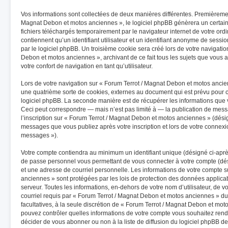
Vos informations sont collectées de deux manières différentes. Premièremen
Magnat Debon et motos anciennes », le logiciel phpBB génèrera un certain
fichiers téléchargés temporairement par le navigateur internet de votre or
contiennent qu’un identifiant utilisateur et un identifiant anonyme de ses
par le logiciel phpBB. Un troisième cookie sera créé lors de votre navigatio
Debon et motos anciennes », archivant de ce fait tous les sujets que vous 
votre confort de navigation en tant qu’utilisateur.
Lors de votre navigation sur « Forum Terrot / Magnat Debon et motos anc
une quatrième sorte de cookies, externes au document qui est prévu pour 
logiciel phpBB. La seconde manière est de récupérer les informations que
Ceci peut correspondre — mais n’est pas limité à — la publication de mess
l’inscription sur « Forum Terrot / Magnat Debon et motos anciennes » (désig
messages que vous publiez après votre inscription et lors de votre connexi
messages »).
Votre compte contiendra au minimum un identifiant unique (désigné ci-après
de passe personnel vous permettant de vous connecter à votre compte (dés
et une adresse de courriel personnelle. Les informations de votre compte 
anciennes » sont protégées par les lois de protection des données applica
serveur. Toutes les informations, en-dehors de votre nom d’utilisateur, de 
courriel requis par « Forum Terrot / Magnat Debon et motos anciennes » dura
facultatives, à la seule discrétion de « Forum Terrot / Magnat Debon et mot
pouvez contrôler quelles informations de votre compte vous souhaitez ren
décider de vous abonner ou non à la liste de diffusion du logiciel phpBB de