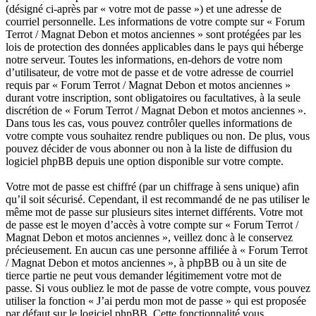
(désigné ci-après par « votre mot de passe ») et une adresse de
courriel personnelle. Les informations de votre compte sur « Forum
Terrot / Magnat Debon et motos anciennes » sont protégées par les
lois de protection des données applicables dans le pays qui héberge
notre serveur. Toutes les informations, en-dehors de votre nom
d’utilisateur, de votre mot de passe et de votre adresse de courriel
requis par « Forum Terrot / Magnat Debon et motos anciennes »
durant votre inscription, sont obligatoires ou facultatives, à la seule
discrétion de « Forum Terrot / Magnat Debon et motos anciennes ».
Dans tous les cas, vous pouvez contrôler quelles informations de
votre compte vous souhaitez rendre publiques ou non. De plus, vous
pouvez décider de vous abonner ou non à la liste de diffusion du
logiciel phpBB depuis une option disponible sur votre compte.
Votre mot de passe est chiffré (par un chiffrage à sens unique) afin
qu’il soit sécurisé. Cependant, il est recommandé de ne pas utiliser le
même mot de passe sur plusieurs sites internet différents. Votre mot
de passe est le moyen d’accès à votre compte sur « Forum Terrot /
Magnat Debon et motos anciennes », veillez donc à le conservez
précieusement. En aucun cas une personne affiliée à « Forum Terrot
/ Magnat Debon et motos anciennes », à phpBB ou à un site de
tierce partie ne peut vous demander légitimement votre mot de
passe. Si vous oubliez le mot de passe de votre compte, vous pouvez
utiliser la fonction « J’ai perdu mon mot de passe » qui est proposée
par défaut sur le logiciel phpBB. Cette fonctionnalité vous