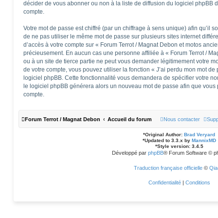
décider de vous abonner ou non à la liste de diffusion du logiciel phpBB 
compte.
Votre mot de passe est chiffré (par un chiffrage à sens unique) afin qu’il 
de ne pas utiliser le même mot de passe sur plusieurs sites internet diffé
d’accès à votre compte sur « Forum Terrot / Magnat Debon et motos ancie
précieusement. En aucun cas une personne affiliée à « Forum Terrot / M
ou à un site de tierce partie ne peut vous demander légitimement votre m
de votre compte, vous pouvez utiliser la fonction « J’ai perdu mon mot de 
logiciel phpBB. Cette fonctionnalité vous demandera de spécifier votre nom 
le logiciel phpBB générera alors un nouveau mot de passe afin que vous p
compte.
Forum Terrot / Magnat Debon
Accueil du forum
Nous contacter
Supp
*
Original Author:
Brad Veryard
*
Updated to 3.3.x by
MannixMD
*
Style version: 3.4.5
Développé par
phpBB
® Forum Software © p
Traduction française officielle
©
Qia
Confidentialité
|
Conditions