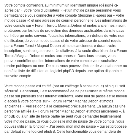
Votre compte contiendra au minimum un identifiant unique (désigné ci-
après par « votre nom d’utilisateur ») et un mot de passe personnel vous
permettant de vous connecter à votre compte (désigné ci-après par « votre
mot de passe ») et une adresse de courriel personnelle. Les informations de
votre compte sur « Forum Terrot / Magnat Debon et motos anciennes » sont
protégées par les lois de protection des données applicables dans le pays
qui héberge notre serveur. Toutes les informations, en-dehors de votre nom
d’utilisateur, de votre mot de passe et de votre adresse de courriel requis
par « Forum Terrot / Magnat Debon et motos anciennes » durant votre
inscription, sont obligatoires ou facultatives, à la seule discrétion de « Forum
Terrot / Magnat Debon et motos anciennes ». Dans tous les cas, vous
pouvez contrôler quelles informations de votre compte vous souhaitez
rendre publiques ou non. De plus, vous pouvez décider de vous abonner ou
non à la liste de diffusion du logiciel phpBB depuis une option disponible
sur votre compte.
Votre mot de passe est chiffré (par un chiffrage à sens unique) afin qu’il soit
sécurisé. Cependant, il est recommandé de ne pas utiliser le même mot de
passe sur plusieurs sites internet différents. Votre mot de passe est le moyen
d’accès à votre compte sur « Forum Terrot / Magnat Debon et motos
anciennes », veillez donc à le conservez précieusement. En aucun cas une
personne affiliée à « Forum Terrot / Magnat Debon et motos anciennes », à
phpBB ou à un site de tierce partie ne peut vous demander légitimement
votre mot de passe. Si vous oubliez le mot de passe de votre compte, vous
pouvez utiliser la fonction « J’ai perdu mon mot de passe » qui est proposée
par défaut sur le logiciel phpBB. Cette fonctionnalité vous demandera de