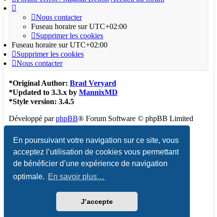
Nous contacter
Fuseau horaire sur
UTC+02:00
Supprimer les cookies
Fuseau horaire sur
UTC+02:00
Supprimer les cookies
Nous contacter
*
Original Author:
Brad Veryard
*
Updated to 3.3.x by
MannixMD
*
Style version: 3.4.5
Développé par
phpBB
® Forum Software © phpBB Limited
Traduction française officielle
©
Qiaeru
En poursuivant votre navigation sur ce site, vous
acceptez l’utilisation de cookies vous permettant
Confidentialité
|
Conditions
de bénéficier d’une expérience de navigation
optimale.
En savoir plus…
J’accepte