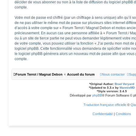
décider de vous abonner ou non à la liste de diffusion du logiciel phpBB 
compte.
Votre mot de passe est chiffré (par un chiffrage à sens unique) afin qu’il 
de ne pas utiliser le même mot de passe sur plusieurs sites internet diffé
d’accès à votre compte sur « Forum Terrot / Magnat Debon et motos ancie
précieusement. En aucun cas une personne affiliée à « Forum Terrot / M
ou à un site de tierce partie ne peut vous demander légitimement votre m
de votre compte, vous pouvez utiliser la fonction « J’ai perdu mon mot de 
logiciel phpBB. Cette fonctionnalité vous demandera de spécifier votre nom 
le logiciel phpBB générera alors un nouveau mot de passe afin que vous p
compte.
Forum Terrot / Magnat Debon
Accueil du forum
Nous contacter
Supp
*
Original Author:
Brad Veryard
*
Updated to 3.3.x by
MannixMD
*
Style version: 3.4.5
Développé par
phpBB
® Forum Software © p
Traduction française officielle
©
Qia
Confidentialité
|
Conditions