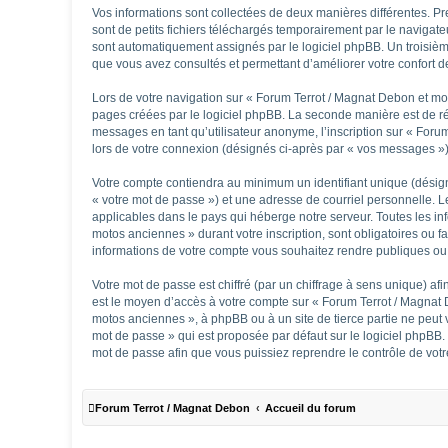
Vos informations sont collectées de deux manières différentes. 
sont de petits fichiers téléchargés temporairement par le navigate
sont automatiquement assignés par le logiciel phpBB. Un troisième
que vous avez consultés et permettant d’améliorer votre confort de 
Lors de votre navigation sur « Forum Terrot / Magnat Debon et m
pages créées par le logiciel phpBB. La seconde manière est de ré
messages en tant qu’utilisateur anonyme, l’inscription sur « Foru
lors de votre connexion (désignés ci-après par « vos messages »)
Votre compte contiendra au minimum un identifiant unique (désign
« votre mot de passe ») et une adresse de courriel personnelle. 
applicables dans le pays qui héberge notre serveur. Toutes les in
motos anciennes » durant votre inscription, sont obligatoires ou 
informations de votre compte vous souhaitez rendre publiques ou 
Votre mot de passe est chiffré (par un chiffrage à sens unique) afi
est le moyen d’accès à votre compte sur « Forum Terrot / Magnat
motos anciennes », à phpBB ou à un site de tierce partie ne peut
mot de passe » qui est proposée par défaut sur le logiciel phpBB.
mot de passe afin que vous puissiez reprendre le contrôle de vot
Forum Terrot / Magnat Debon
Accueil du forum