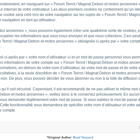
Premièrement, en naviguant sur « Forum Terrot / Magnat Debon et motos anciennes »
ur internet de votre ordinateur. Les deux premiers cookies ne contiennent qu’un iden
 cookie sera créé lors de votre navigation sur les sujets de « Forum Terrot / Magna
navigation en tant qu’utilisateur.
otos anciennes », nous pouvons également créer une quatrième sorte de cookies, e
cupérer les informations que vous nous envoyez et que nous collectons. Ceci peut
m Terrot / Magnat Debon et motos anciennes » (désignée ci-après par « votre compte
.
é ci-après par « votre nom d’utilisateur ») et un mot de passe personnel vous per
Les informations de votre compte sur « Forum Terrot / Magnat Debon et motos ancie
formations, en-dehors de votre nom d’utilisateur, de votre mot de passe et de votre
facultatives, à la seule discrétion de « Forum Terrot / Magnat Debon et motos ancie
non. De plus, vous pouvez décider de vous abonner ou non à la liste de diffusion 
n qu’il soit sécurisé. Cependant, il est recommandé de ne pas utiliser le même mot d
 Debon et motos anciennes », veillez donc à le conservez précieusement. En aucun 
 vous demander légitimement votre mot de passe. Si vous oubliez le mot de passe de
 Cette fonctionnalité vous demandera de spécifier votre nom d’utilisateur et votre 
re compte.
*
Original Author:
Brad Veryard