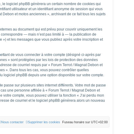
, le logiciel phpBB génèrera un certain nombre de cookies qui
tifiant utilisateur et un identifiant anonyme de session qui vous
t Debon et motos anciennes », archivant de ce fait tous les sujets
xternes au document qui est prévu pour couvrir uniquement les
 correspondre — mais n’est pas limité à — la publication de
 ») et les messages que vous publiez après votre inscription et
mettant de vous connecter à votre compte (désigné ci-après par
nnes » sont protégées par les lois de protection des données
 adresse de courriel requis par « Forum Terrot / Magnat Debon et
nnes ». Dans tous les cas, vous pouvez contrôler quelles
du logiciel phpBB depuis une option disponible sur votre compte.
e passe sur plusieurs sites internet différents. Votre mot de passe
cas une personne affiliée à « Forum Terrot / Magnat Debon et
 votre compte, vous pouvez utiliser la fonction « J’ai perdu mon
adresse de courriel et le logiciel phpBB générera alors un nouveau
Nous contacter
Supprimer les cookies
Fuseau horaire sur
UTC+02:00