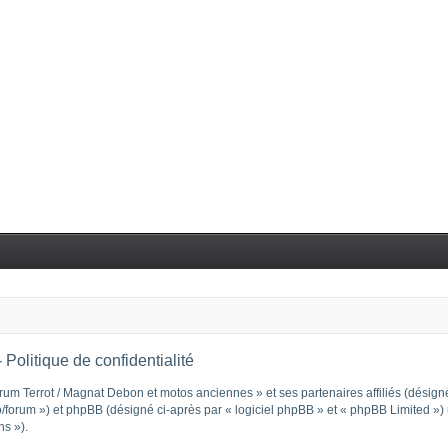
Politique de confidentialité
rum Terrot / Magnat Debon et motos anciennes » et ses partenaires affiliés (désignés
orum ») et phpBB (désigné ci-après par « logiciel phpBB » et « phpBB Limited ») ut
ns »).