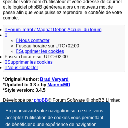
spécifier votre nom d’utilisateur et votre adresse de courriel
et le logiciel phpBB générera alors un nouveau mot de
passe afin que vous puissiez reprendre le contrôle de votre
compte.
Forum Terrot / Magnat Debon
Accueil du forum
Nous contacter
Fuseau horaire sur
UTC+02:00
Supprimer les cookies
Fuseau horaire sur
UTC+02:00
Supprimer les cookies
Nous contacter
*
Original Author:
Brad Veryard
*
Updated to 3.3.x by
MannixMD
*
Style version: 3.4.5
Développé par
phpBB
® Forum Software © phpBB Limited
Traduction française officielle
©
Qiaeru
En poursuivant votre navigation sur ce site, vous
acceptez l’utilisation de cookies vous permettant
Confidentialité
|
Conditions
de bénéficier d’une expérience de navigation