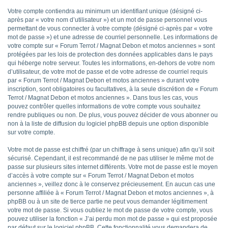
Votre compte contiendra au minimum un identifiant unique (désigné ci-
après par « votre nom d’utilisateur ») et un mot de passe personnel vous
permettant de vous connecter à votre compte (désigné ci-après par « votre
mot de passe ») et une adresse de courriel personnelle. Les informations de
votre compte sur « Forum Terrot / Magnat Debon et motos anciennes » sont
protégées par les lois de protection des données applicables dans le pays
qui héberge notre serveur. Toutes les informations, en-dehors de votre nom
d’utilisateur, de votre mot de passe et de votre adresse de courriel requis
par « Forum Terrot / Magnat Debon et motos anciennes » durant votre
inscription, sont obligatoires ou facultatives, à la seule discrétion de « Forum
Terrot / Magnat Debon et motos anciennes ». Dans tous les cas, vous
pouvez contrôler quelles informations de votre compte vous souhaitez
rendre publiques ou non. De plus, vous pouvez décider de vous abonner ou
non à la liste de diffusion du logiciel phpBB depuis une option disponible
sur votre compte.
Votre mot de passe est chiffré (par un chiffrage à sens unique) afin qu’il soit
sécurisé. Cependant, il est recommandé de ne pas utiliser le même mot de
passe sur plusieurs sites internet différents. Votre mot de passe est le moyen
d’accès à votre compte sur « Forum Terrot / Magnat Debon et motos
anciennes », veillez donc à le conservez précieusement. En aucun cas une
personne affiliée à « Forum Terrot / Magnat Debon et motos anciennes », à
phpBB ou à un site de tierce partie ne peut vous demander légitimement
votre mot de passe. Si vous oubliez le mot de passe de votre compte, vous
pouvez utiliser la fonction « J’ai perdu mon mot de passe » qui est proposée
par défaut sur le logiciel phpBB. Cette fonctionnalité vous demandera de