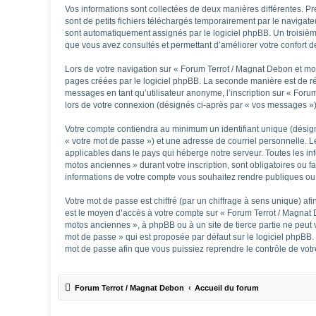
Vos informations sont collectées de deux manières différentes. 
sont de petits fichiers téléchargés temporairement par le navigate
sont automatiquement assignés par le logiciel phpBB. Un troisième
que vous avez consultés et permettant d’améliorer votre confort de 
Lors de votre navigation sur « Forum Terrot / Magnat Debon et m
pages créées par le logiciel phpBB. La seconde manière est de ré
messages en tant qu’utilisateur anonyme, l’inscription sur « Foru
lors de votre connexion (désignés ci-après par « vos messages »)
Votre compte contiendra au minimum un identifiant unique (désign
« votre mot de passe ») et une adresse de courriel personnelle. 
applicables dans le pays qui héberge notre serveur. Toutes les in
motos anciennes » durant votre inscription, sont obligatoires ou 
informations de votre compte vous souhaitez rendre publiques ou 
Votre mot de passe est chiffré (par un chiffrage à sens unique) afi
est le moyen d’accès à votre compte sur « Forum Terrot / Magnat
motos anciennes », à phpBB ou à un site de tierce partie ne peut
mot de passe » qui est proposée par défaut sur le logiciel phpBB.
mot de passe afin que vous puissiez reprendre le contrôle de vot
Forum Terrot / Magnat Debon
Accueil du forum