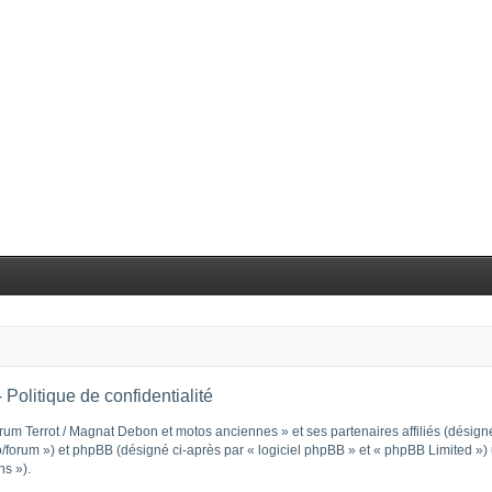
Politique de confidentialité
rum Terrot / Magnat Debon et motos anciennes » et ses partenaires affiliés (désignés
orum ») et phpBB (désigné ci-après par « logiciel phpBB » et « phpBB Limited ») ut
ns »).