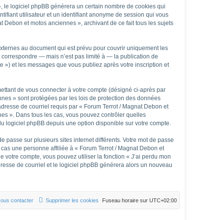
, le logiciel phpBB génèrera un certain nombre de cookies qui
tifiant utilisateur et un identifiant anonyme de session qui vous
t Debon et motos anciennes », archivant de ce fait tous les sujets
xternes au document qui est prévu pour couvrir uniquement les
 correspondre — mais n’est pas limité à — la publication de
 ») et les messages que vous publiez après votre inscription et
mettant de vous connecter à votre compte (désigné ci-après par
nnes » sont protégées par les lois de protection des données
 adresse de courriel requis par « Forum Terrot / Magnat Debon et
nnes ». Dans tous les cas, vous pouvez contrôler quelles
du logiciel phpBB depuis une option disponible sur votre compte.
e passe sur plusieurs sites internet différents. Votre mot de passe
cas une personne affiliée à « Forum Terrot / Magnat Debon et
 votre compte, vous pouvez utiliser la fonction « J’ai perdu mon
adresse de courriel et le logiciel phpBB générera alors un nouveau
ous contacter
Supprimer les cookies
Fuseau horaire sur
UTC+02:00