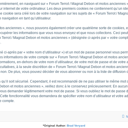
Premièrement, en naviguant sur « Forum Terrot / Magnat Debon et motos anciennes »
ur internet de votre ordinateur. Les deux premiers cookies ne contiennent qu’un iden
 cookie sera créé lors de votre navigation sur les sujets de « Forum Terrot / Magna
navigation en tant qu’utilisateur.
otos anciennes », nous pouvons également créer une quatrième sorte de cookies, e
cupérer les informations que vous nous envoyez et que nous collectons. Ceci peut
m Terrot / Magnat Debon et motos anciennes » (désignée ci-après par « votre compte
.
é ci-après par « votre nom d’utilisateur ») et un mot de passe personnel vous per
Les informations de votre compte sur « Forum Terrot / Magnat Debon et motos ancie
formations, en-dehors de votre nom d’utilisateur, de votre mot de passe et de votre
facultatives, à la seule discrétion de « Forum Terrot / Magnat Debon et motos ancie
non. De plus, vous pouvez décider de vous abonner ou non à la liste de diffusion 
n qu’il soit sécurisé. Cependant, il est recommandé de ne pas utiliser le même mot d
 Debon et motos anciennes », veillez donc à le conservez précieusement. En aucun 
 vous demander légitimement votre mot de passe. Si vous oubliez le mot de passe de
 Cette fonctionnalité vous demandera de spécifier votre nom d’utilisateur et votre 
re compte.
N
*
Original Author:
Brad Veryard