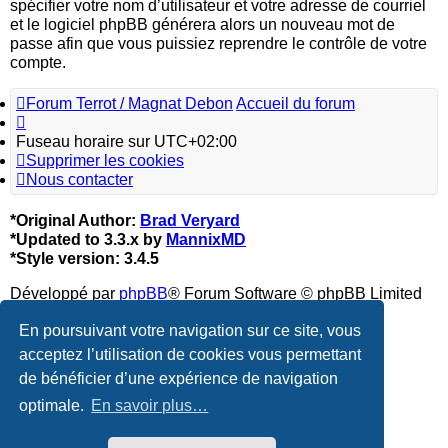
spécifier votre nom d’utilisateur et votre adresse de courriel
et le logiciel phpBB générera alors un nouveau mot de
passe afin que vous puissiez reprendre le contrôle de votre
compte.
Forum Terrot / Magnat Debon
Accueil du forum
Fuseau horaire sur
UTC+02:00
Supprimer les cookies
Nous contacter
*
Original Author:
Brad Veryard
*
Updated to 3.3.x by
MannixMD
*
Style version: 3.4.5
Développé par
phpBB
® Forum Software © phpBB Limited
Traduction française officielle
©
Qiaeru
En poursuivant votre navigation sur ce site, vous
acceptez l’utilisation de cookies vous permettant
Confidentialité
|
Conditions
de bénéficier d’une expérience de navigation
optimale.
En savoir plus…