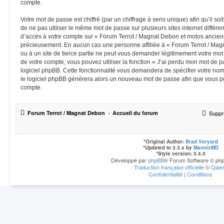
compte.
Votre mot de passe est chiffré (par un chiffrage à sens unique) afin qu’il s
de ne pas utiliser le même mot de passe sur plusieurs sites internet différe
d’accès à votre compte sur « Forum Terrot / Magnat Debon et motos ancienn
précieusement. En aucun cas une personne affiliée à « Forum Terrot / Ma
ou à un site de tierce partie ne peut vous demander légitimement votre mot
de votre compte, vous pouvez utiliser la fonction « J’ai perdu mon mot de p
logiciel phpBB. Cette fonctionnalité vous demandera de spécifier votre nom d
le logiciel phpBB générera alors un nouveau mot de passe afin que vous pu
compte.
Forum Terrot / Magnat Debon
Accueil du forum
Suppr
*
Original Author:
Brad Veryard
*
Updated to 3.3.x by
MannixMD
*
Style version: 3.4.5
Développé par
phpBB
® Forum Software © php
Traduction française officielle
©
Qiae
Confidentialité
|
Conditions