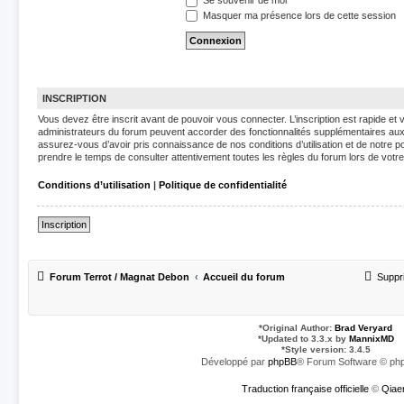
Se souvenir de moi
Masquer ma présence lors de cette session
INSCRIPTION
Vous devez être inscrit avant de pouvoir vous connecter. L’inscription est rapide e
administrateurs du forum peuvent accorder des fonctionnalités supplémentaires aux ut
assurez-vous d’avoir pris connaissance de nos conditions d’utilisation et de notre pol
prendre le temps de consulter attentivement toutes les règles du forum lors de votre
Conditions d’utilisation
|
Politique de confidentialité
Inscription
Forum Terrot / Magnat Debon
Accueil du forum
Suppr
*
Original Author:
Brad Veryard
*
Updated to 3.3.x by
MannixMD
*
Style version: 3.4.5
Développé par
phpBB
® Forum Software © php
Traduction française officielle
©
Qiae