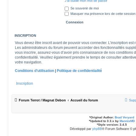
J’ai oublié mon mot de passe
Se souvenir de moi
Masquer ma présence lors de cette session
INSCRIPTION
Vous devez être inscrit avant de pouvoir vous connecter. L’inscription est
Les administrateurs du forum peuvent accorder des fonctionnalités supplém
vous inscrire, assurez-vous d’avoir pris connaissance de nos conditions d’u
confidentialité. Veuillez également prendre le temps de consulter attentiv
votre navigation.
Conditions d’utilisation
|
Politique de confidentialité
Inscription
Forum Terrot / Magnat Debon
Accueil du forum
Supp
*
Original Author:
Brad Veryard
*
Updated to 3.3.x by
MannixMD
*
Style version: 3.4.5
Développé par
phpBB
® Forum Software © p