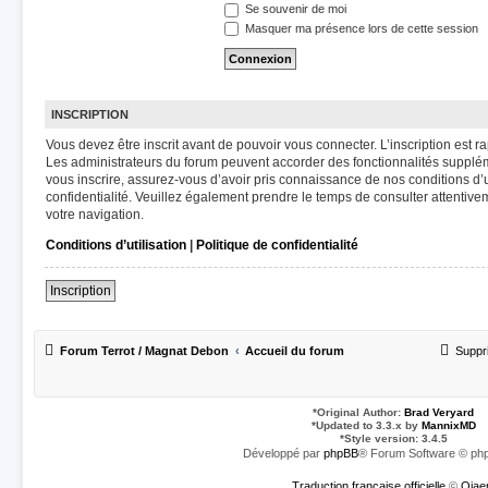
Se souvenir de moi
Masquer ma présence lors de cette session
INSCRIPTION
Vous devez être inscrit avant de pouvoir vous connecter. L’inscription est 
Les administrateurs du forum peuvent accorder des fonctionnalités suppléme
vous inscrire, assurez-vous d’avoir pris connaissance de nos conditions d’ut
confidentialité. Veuillez également prendre le temps de consulter attentive
votre navigation.
Conditions d’utilisation
|
Politique de confidentialité
Inscription
Forum Terrot / Magnat Debon
Accueil du forum
Suppr
*
Original Author:
Brad Veryard
*
Updated to 3.3.x by
MannixMD
*
Style version: 3.4.5
Développé par
phpBB
® Forum Software © php
Traduction française officielle
©
Qiae