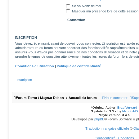
Se souvenir de moi
Masquer ma présence lors de cette session
INSCRIPTION
Vous devez être inscrit avant de pouvoir vous connecter. L’inscription est rapide
administrateurs du forum peuvent accorder des fonctionnalités supplémentaires aux 
assurez-vous d’avoir pris connaissance de nos conditions d’utilisation et de notre po
prendre le temps de consulter attentivement toutes les règles du forum lors de votr
Conditions d’utilisation
|
Politique de confidentialité
Inscription
Forum Terrot / Magnat Debon
Accueil du forum
Nous contacter
Supp
*
Original Author:
Brad Veryard
*
Updated to 3.3.x by
MannixMD
*
Style version: 3.4.5
Développé par
phpBB
® Forum Software © p
Traduction française officielle
©
Qia
Confidentialité
|
Conditions