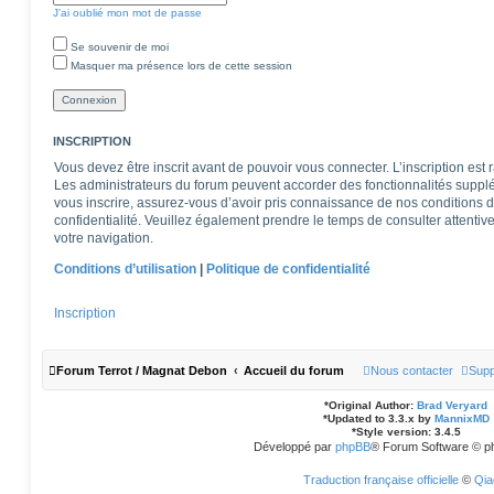
J’ai oublié mon mot de passe
Se souvenir de moi
Masquer ma présence lors de cette session
INSCRIPTION
Vous devez être inscrit avant de pouvoir vous connecter. L’inscription est
Les administrateurs du forum peuvent accorder des fonctionnalités supplém
vous inscrire, assurez-vous d’avoir pris connaissance de nos conditions d’u
confidentialité. Veuillez également prendre le temps de consulter attentiv
votre navigation.
Conditions d’utilisation
|
Politique de confidentialité
Inscription
Forum Terrot / Magnat Debon
Accueil du forum
Nous contacter
Supp
*
Original Author:
Brad Veryard
*
Updated to 3.3.x by
MannixMD
*
Style version: 3.4.5
Développé par
phpBB
® Forum Software © p
Traduction française officielle
©
Qia