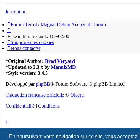
Inscription
Forum Terrot / Magnat Debon
Accueil du forum
Fuseau horaire sur
UTC+02:00
Supprimer les cookies
Nous contacter
*
Original Author:
Brad Veryard
*
Updated to 3.3.x by
MannixMD
*
Style version: 3.4.5
Développé par
phpBB
® Forum Software © phpBB Limited
Traduction française officielle
©
Qiaeru
Confidentialité
|
Conditions
En poursuivant votre navigation sur ce site, vous acceptez 