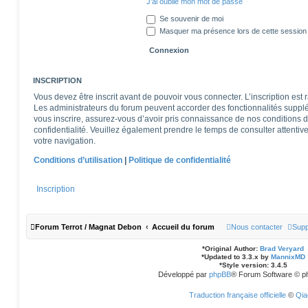
J’ai oublié mon mot de passe
Se souvenir de moi
Masquer ma présence lors de cette session
INSCRIPTION
Vous devez être inscrit avant de pouvoir vous connecter. L’inscription est
Les administrateurs du forum peuvent accorder des fonctionnalités supplém
vous inscrire, assurez-vous d’avoir pris connaissance de nos conditions d’u
confidentialité. Veuillez également prendre le temps de consulter attentiv
votre navigation.
Conditions d’utilisation
|
Politique de confidentialité
Inscription
Forum Terrot / Magnat Debon
Accueil du forum
Nous contacter
Supp
*
Original Author:
Brad Veryard
*
Updated to 3.3.x by
MannixMD
*
Style version: 3.4.5
Développé par
phpBB
® Forum Software © p
Traduction française officielle
©
Qia