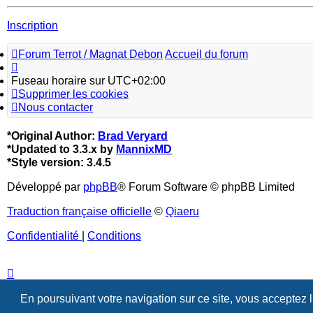
Inscription
Forum Terrot / Magnat Debon
Accueil du forum
Fuseau horaire sur
UTC+02:00
Supprimer les cookies
Nous contacter
*
Original Author:
Brad Veryard
*
Updated to 3.3.x by
MannixMD
*
Style version: 3.4.5
Développé par
phpBB
® Forum Software © phpBB Limited
Traduction française officielle
©
Qiaeru
Confidentialité
|
Conditions
En poursuivant votre navigation sur ce site, vous acceptez 