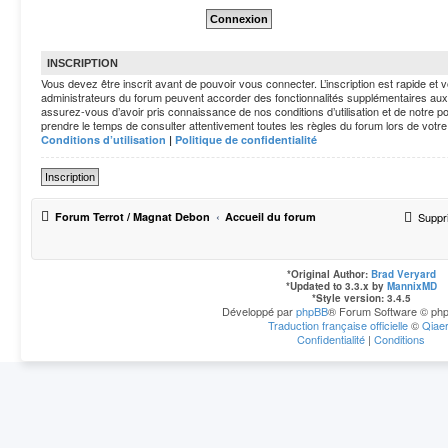
INSCRIPTION
Vous devez être inscrit avant de pouvoir vous connecter. L’inscription est rapide e
administrateurs du forum peuvent accorder des fonctionnalités supplémentaires aux ut
assurez-vous d’avoir pris connaissance de nos conditions d’utilisation et de notre pol
prendre le temps de consulter attentivement toutes les règles du forum lors de votre
Conditions d’utilisation
|
Politique de confidentialité
Inscription
Forum Terrot / Magnat Debon
Accueil du forum
Suppr
*
Original Author:
Brad Veryard
*
Updated to 3.3.x by
MannixMD
*
Style version: 3.4.5
Développé par
phpBB
® Forum Software © php
Traduction française officielle
©
Qiae
Confidentialité
|
Conditions