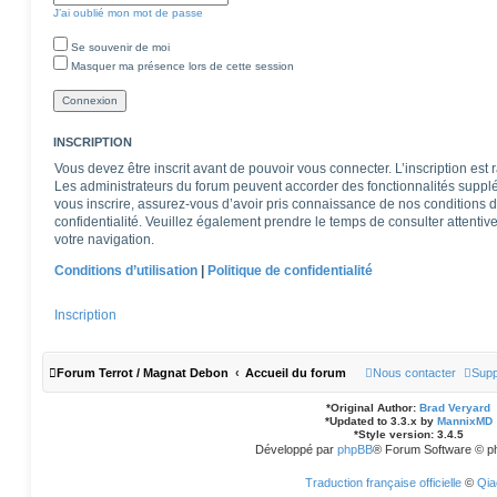
J’ai oublié mon mot de passe
Se souvenir de moi
Masquer ma présence lors de cette session
INSCRIPTION
Vous devez être inscrit avant de pouvoir vous connecter. L’inscription est
Les administrateurs du forum peuvent accorder des fonctionnalités supplém
vous inscrire, assurez-vous d’avoir pris connaissance de nos conditions d’u
confidentialité. Veuillez également prendre le temps de consulter attentiv
votre navigation.
Conditions d’utilisation
|
Politique de confidentialité
Inscription
Forum Terrot / Magnat Debon
Accueil du forum
Nous contacter
Supp
*
Original Author:
Brad Veryard
*
Updated to 3.3.x by
MannixMD
*
Style version: 3.4.5
Développé par
phpBB
® Forum Software © p
Traduction française officielle
©
Qia