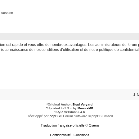
 session
iption est rapide et vous offre de nombreux avantages. Les administrateurs du foru
 pris connaissance de nos conditions d’utilisation et de notre politique de confident
N
*
Original Author:
Brad Veryard
*
Updated to 3.3.x by
MannixMD
*
Style version: 3.4.5
Développé par
phpBB
® Forum Software © phpBB Limited
Traduction française officielle
©
Qiaeru
Confidentialité
|
Conditions