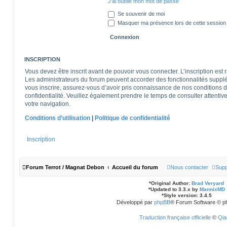
J’ai oublié mon mot de passe
Se souvenir de moi
Masquer ma présence lors de cette session
INSCRIPTION
Vous devez être inscrit avant de pouvoir vous connecter. L’inscription est
Les administrateurs du forum peuvent accorder des fonctionnalités supplém
vous inscrire, assurez-vous d’avoir pris connaissance de nos conditions d’u
confidentialité. Veuillez également prendre le temps de consulter attentiv
votre navigation.
Conditions d’utilisation
|
Politique de confidentialité
Inscription
Forum Terrot / Magnat Debon
Accueil du forum
Nous contacter
Supp
*
Original Author:
Brad Veryard
*
Updated to 3.3.x by
MannixMD
*
Style version: 3.4.5
Développé par
phpBB
® Forum Software © p
Traduction française officielle
©
Qia