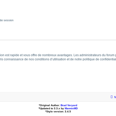
te session
iption est rapide et vous offre de nombreux avantages. Les administrateurs du foru
 pris connaissance de nos conditions d’utilisation et de notre politique de confident
N
*
Original Author:
Brad Veryard
*
Updated to 3.3.x by
MannixMD
*
Style version: 3.4.5