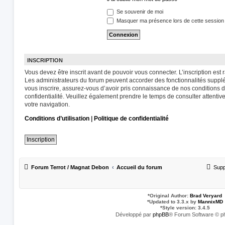
Se souvenir de moi
Masquer ma présence lors de cette session
INSCRIPTION
Vous devez être inscrit avant de pouvoir vous connecter. L’inscription est
Les administrateurs du forum peuvent accorder des fonctionnalités supplém
vous inscrire, assurez-vous d’avoir pris connaissance de nos conditions d’u
confidentialité. Veuillez également prendre le temps de consulter attentiv
votre navigation.
Conditions d’utilisation
|
Politique de confidentialité
Inscription
Forum Terrot / Magnat Debon
Accueil du forum
Supp
*
Original Author:
Brad Veryard
*
Updated to 3.3.x by
MannixMD
*
Style version: 3.4.5
Développé par
phpBB
® Forum Software © p