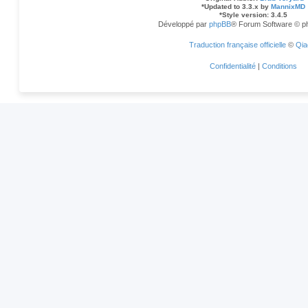
*
Updated to 3.3.x by
MannixMD
*
Style version: 3.4.5
Développé par
phpBB
® Forum Software © p
Traduction française officielle
©
Qia
Confidentialité
|
Conditions