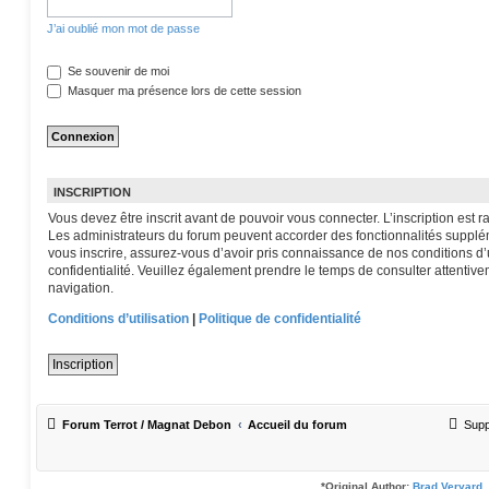
J’ai oublié mon mot de passe
Se souvenir de moi
Masquer ma présence lors de cette session
INSCRIPTION
Vous devez être inscrit avant de pouvoir vous connecter. L’inscription est
Les administrateurs du forum peuvent accorder des fonctionnalités suppléme
vous inscrire, assurez-vous d’avoir pris connaissance de nos conditions d’ut
confidentialité. Veuillez également prendre le temps de consulter attentive
navigation.
Conditions d’utilisation
|
Politique de confidentialité
Inscription
Forum Terrot / Magnat Debon
Accueil du forum
Supp
*
Original Author:
Brad Veryard