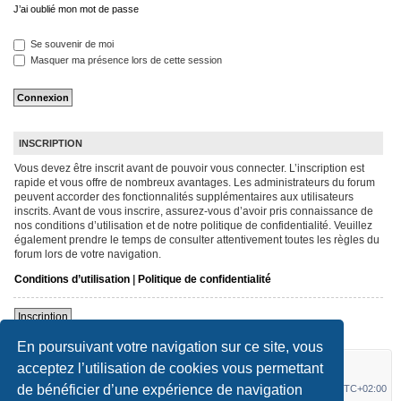
J’ai oublié mon mot de passe
Se souvenir de moi
Masquer ma présence lors de cette session
INSCRIPTION
Vous devez être inscrit avant de pouvoir vous connecter. L’inscription est
rapide et vous offre de nombreux avantages. Les administrateurs du forum
peuvent accorder des fonctionnalités supplémentaires aux utilisateurs
inscrits. Avant de vous inscrire, assurez-vous d’avoir pris connaissance de
nos conditions d’utilisation et de notre politique de confidentialité. Veuillez
également prendre le temps de consulter attentivement toutes les règles du
forum lors de votre navigation.
Conditions d’utilisation
|
Politique de confidentialité
Inscription
En poursuivant votre navigation sur ce site, vous
Forum Terrot / Magnat Debon
Accueil du forum
acceptez l’utilisation de cookies vous permettant
de bénéficier d’une expérience de navigation
Nous contacter
Supprimer les cookies
Fuseau horaire sur
UTC+02:00