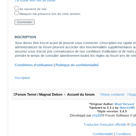
J’ai oublié mon mot de passe
Se souvenir de moi
Masquer ma présence lors de cette session
INSCRIPTION
Vous devez être inscrit avant de pouvoir vous connecter. L’inscription est rapide
administrateurs du forum peuvent accorder des fonctionnalités supplémentaires aux 
assurez-vous d’avoir pris connaissance de nos conditions d’utilisation et de notre po
prendre le temps de consulter attentivement toutes les règles du forum lors de votr
Conditions d’utilisation
|
Politique de confidentialité
Inscription
Forum Terrot / Magnat Debon
Accueil du forum
Nous contacter
Supp
*
Original Author:
Brad Veryard
*
Updated to 3.3.x by
MannixMD
*
Style version: 3.4.5
Développé par
phpBB
® Forum Software © p
Traduction française officielle
©
Qia
Confidentialité
|
Conditions