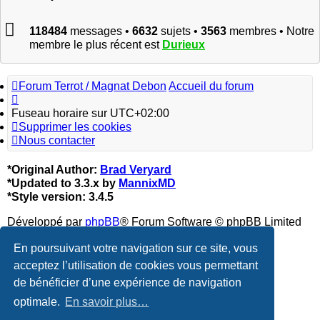
118484
messages •
6632
sujets •
3563
membres • Notre
membre le plus récent est
Durieux
Forum Terrot / Magnat Debon
Accueil du forum
Fuseau horaire sur
UTC+02:00
Supprimer les cookies
Nous contacter
*
Original Author:
Brad Veryard
*
Updated to 3.3.x by
MannixMD
*
Style version: 3.4.5
Développé par
phpBB
® Forum Software © phpBB Limited
Traduction française officielle
©
Qiaeru
En poursuivant votre navigation sur ce site, vous
acceptez l’utilisation de cookies vous permettant
Confidentialité
|
Conditions
de bénéficier d’une expérience de navigation
optimale.
En savoir plus…