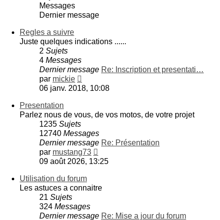
Messages
Dernier message
Regles a suivre
Juste quelques indications ......
2
Sujets
4
Messages
Dernier message
Re: Inscription et presentati…
Consulter
par
mickie
le
06 janv. 2018, 10:08
dernier
Presentation
message
Parlez nous de vous, de vos motos, de votre projet
1235
Sujets
12740
Messages
Dernier message
Re: Présentation
Consulter
par
mustang73
le
09 août 2026, 13:25
dernier
Utilisation du forum
message
Les astuces a connaitre
21
Sujets
324
Messages
Dernier message
Re: Mise a jour du forum