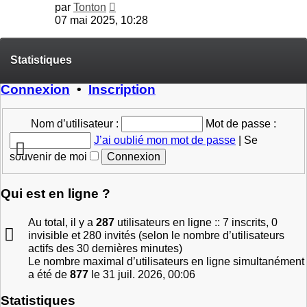
Consulter
par
Tonton
le
07 mai 2025, 10:28
dernier
message
Statistiques
Connexion
•
Inscription
Nom d’utilisateur :
Mot de passe :
J’ai oublié mon mot de passe
|
Se
souvenir de moi
Qui est en ligne ?
Au total, il y a
287
utilisateurs en ligne :: 7 inscrits, 0
invisible et 280 invités (selon le nombre d’utilisateurs
actifs des 30 dernières minutes)
Le nombre maximal d’utilisateurs en ligne simultanément
a été de
877
le 31 juil. 2026, 00:06
Statistiques