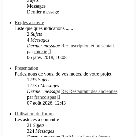
Sujets
Messages
Dernier message
Regles a suivre
Juste quelques indications ......
2
Sujets
4
Messages
Dernier message
Re: Inscription et presentati…
Consulter
par
mickie
le
06 janv. 2018, 10:08
dernier
Presentation
message
Parlez nous de vous, de vos motos, de votre projet
1235
Sujets
12735
Messages
Dernier message
Re: Restaurant des anciennes
Consulter
par
francoispas
le
07 août 2026, 12:43
dernier
Utilisation du forum
message
Les astuces a connaitre
21
Sujets
324
Messages
Dernier message
Re: Mise a jour du forum