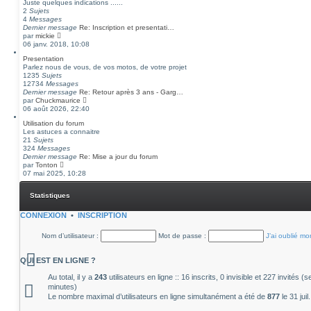
Juste quelques indications ......
2
Sujets
4
Messages
Dernier message
Re: Inscription et presentati…
C
par
mickie
o
06 janv. 2018, 10:08
n
Presentation
s
Parlez nous de vous, de vos motos, de votre projet
u
1235
Sujets
l
12734
Messages
t
Dernier message
Re: Retour après 3 ans - Garg…
e
C
par
Chuckmaurice
r
o
06 août 2026, 22:40
l
n
e
Utilisation du forum
s
d
Les astuces a connaitre
u
e
21
Sujets
l
r
324
Messages
t
n
Dernier message
Re: Mise a jour du forum
e
i
C
par
Tonton
r
e
o
07 mai 2025, 10:28
l
r
n
e
m
s
d
e
Statistiques
u
e
s
l
r
s
t
CONNEXION
•
INSCRIPTION
n
a
e
i
g
r
e
e
Nom d’utilisateur :
Mot de passe :
J’ai oublié m
l
r
e
m
d
e
QUI EST EN LIGNE ?
e
s
r
s
Au total, il y a
243
utilisateurs en ligne :: 16 inscrits, 0 invisible et 227 invités 
n
a
minutes)
i
g
Le nombre maximal d’utilisateurs en ligne simultanément a été de
877
le 31 jui
e
e
r