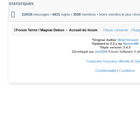
m
STATISTIQUES
e
s
s
118435
messages •
6631
sujets •
3558
membres • Notre membre le plus réce
a
g
e
Forum Terrot / Magnat Debon
Accueil du forum
Nous contacter
Supp
*
Original Author:
Brad Veryard
*
Updated to 3.3.x by
MannixMD
*
Style version: 3.4.5
Développé par
phpBB
® Forum Software © p
Traduction française officielle
©
Qia
Confidentialité
|
Conditions