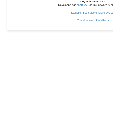
*
Style version: 3.4.5
Développé par
phpBB
® Forum Software © p
Traduction française officielle
©
Qia
Confidentialité
|
Conditions