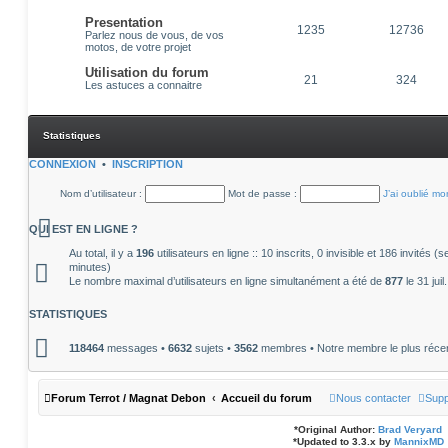
Presentation
1235
12736
Parlez nous de vous, de vos
motos, de votre projet
Utilisation du forum
21
324
Les astuces a connaitre
Statistiques
CONNEXION
•
INSCRIPTION
Nom d’utilisateur :
Mot de passe :
J’ai oublié m
QUI EST EN LIGNE ?
Au total, il y a
196
utilisateurs en ligne :: 10 inscrits, 0 invisible et 186 invités 
minutes)
Le nombre maximal d’utilisateurs en ligne simultanément a été de
877
le 31 jui
STATISTIQUES
118464
messages •
6632
sujets •
3562
membres • Notre membre le plus réce
Forum Terrot / Magnat Debon
Accueil du forum
Nous contacter
Supp
*
Original Author:
Brad Veryard
*
Updated to 3.3.x by
MannixMD