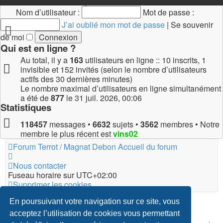
Connexion
•
Inscription
Nom d’utilisateur :
Mot de passe :
J’ai oublié mon mot de passe
|
Se souvenir
de moi
Qui est en ligne ?
Au total, il y a
163
utilisateurs en ligne :: 10 inscrits, 1
invisible et 152 invités (selon le nombre d’utilisateurs
actifs des 30 dernières minutes)
Le nombre maximal d’utilisateurs en ligne simultanément
a été de
877
le 31 juil. 2026, 00:06
Statistiques
118457
messages •
6632
sujets •
3562
membres • Notre
membre le plus récent est
vins02
Forum Terrot / Magnat Debon
Accueil du forum
Nous contacter
Fuseau horaire sur
UTC+02:00
Supprimer les cookies
*
Original Author:
Brad Veryard
En poursuivant votre navigation sur ce site, vous
*
Updated to 3.3.x by
MannixMD
acceptez l’utilisation de cookies vous permettant
*
Style version: 3.4.5