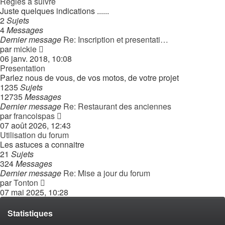
Regles a suivre
Juste quelques indications ......
2
Sujets
4
Messages
Dernier message
Re: Inscription et presentati…
Consulter
par
mickie
le
06 janv. 2018, 10:08
dernier
Presentation
message
Parlez nous de vous, de vos motos, de votre projet
1235
Sujets
12735
Messages
Dernier message
Re: Restaurant des anciennes
Consulter
par
francoispas
le
07 août 2026, 12:43
dernier
Utilisation du forum
message
Les astuces a connaitre
21
Sujets
324
Messages
Dernier message
Re: Mise a jour du forum
Consulter
par
Tonton
le
07 mai 2025, 10:28
dernier
message
Statistiques