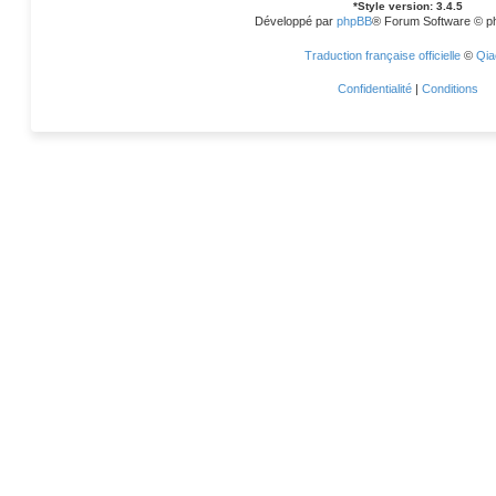
*
Style version: 3.4.5
Développé par
phpBB
® Forum Software © p
Traduction française officielle
©
Qia
Confidentialité
|
Conditions