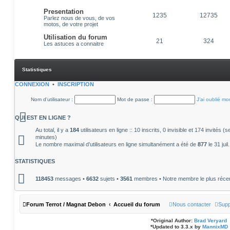
Presentation
1235
12735
Parlez nous de vous, de vos
motos, de votre projet
Utilisation du forum
21
324
Les astuces a connaitre
Statistiques
CONNEXION
•
INSCRIPTION
Nom d’utilisateur :
Mot de passe :
J’ai oublié m
QUI EST EN LIGNE ?
Au total, il y a
184
utilisateurs en ligne :: 10 inscrits, 0 invisible et 174 invités 
minutes)
Le nombre maximal d’utilisateurs en ligne simultanément a été de
877
le 31 jui
STATISTIQUES
118453
messages •
6632
sujets •
3561
membres • Notre membre le plus réce
Forum Terrot / Magnat Debon
Accueil du forum
Nous contacter
Supp
*
Original Author:
Brad Veryard
*
Updated to 3.3.x by
MannixMD