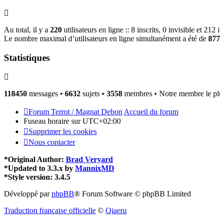
Au total, il y a
220
utilisateurs en ligne :: 8 inscrits, 0 invisible et 21
Le nombre maximal d’utilisateurs en ligne simultanément a été de
877
Statistiques
118450
messages •
6632
sujets •
3558
membres • Notre membre le plu
Forum Terrot / Magnat Debon
Accueil du forum
Fuseau horaire sur
UTC+02:00
Supprimer les cookies
Nous contacter
*
Original Author:
Brad Veryard
*
Updated to 3.3.x by
MannixMD
*
Style version: 3.4.5
Développé par
phpBB
® Forum Software © phpBB Limited
Traduction française officielle
©
Qiaeru