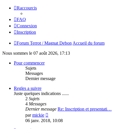
Raccourcis
FAQ
Connexion
Inscription
Forum Terrot / Magnat Debon
Accueil du forum
Nous sommes le 07 août 2026, 17:13
Pour commencer
Sujets
Messages
Dernier message
Regles a suivre
Juste quelques indications ......
2
Sujets
4
Messages
Dernier message
Re: Inscription et presentati…
Consulter
par
mickie
le
06 janv. 2018, 10:08
dernier