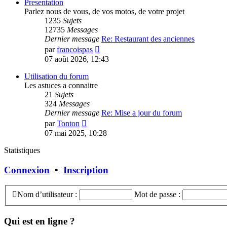
message
Presentation
Parlez nous de vous, de vos motos, de votre projet
1235
Sujets
12735
Messages
Dernier message
Re: Restaurant des anciennes
Consulter
par
francoispas
le
07 août 2026, 12:43
dernier
message
Utilisation du forum
Les astuces a connaitre
21
Sujets
324
Messages
Dernier message
Re: Mise a jour du forum
Consulter
par
Tonton
le
07 mai 2025, 10:28
dernier
message
Statistiques
Connexion
•
Inscription
Nom d’utilisateur :
Mot de passe :
Qui est en ligne ?