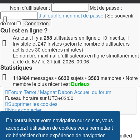
Connexion
•
Inscription
Nom d’utilisateur :
Mot de passe :
J’ai oublié mon mot de passe
|
Se souvenir
de moi
Qui est en ligne ?
Au total, il y a
258
utilisateurs en ligne :: 10 inscrits, 1
invisible et 247 invités (selon le nombre d’utilisateurs
actifs des 30 dernières minutes)
Le nombre maximal d’utilisateurs en ligne simultanément
a été de
877
le 31 juil. 2026, 00:06
Statistiques
118484
messages •
6632
sujets •
3563
membres • Notre
membre le plus récent est
Durieux
Forum Terrot / Magnat Debon
Accueil du forum
Fuseau horaire sur
UTC+02:00
Supprimer les cookies
Nous contacter
*
Original Author:
Brad Veryard
En poursuivant votre navigation sur ce site, vous
*
Updated to 3.3.x by
MannixMD
acceptez l’utilisation de cookies vous permettant
*
Style version: 3.4.5
Développé par
phpBB
® Forum Software © phpBB Limited
de bénéficier d’une expérience de navigation