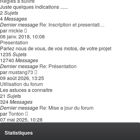
Regles a suivre
Juste quelques indications ......
2
Sujets
4
Messages
Dernier message
Re: Inscription et presentati…
Consulter
par
mickie
le
06 janv. 2018, 10:08
dernier
Presentation
message
Parlez nous de vous, de vos motos, de votre projet
1235
Sujets
12740
Messages
Dernier message
Re: Présentation
Consulter
par
mustang73
le
09 août 2026, 13:25
dernier
Utilisation du forum
message
Les astuces a connaitre
21
Sujets
324
Messages
Dernier message
Re: Mise a jour du forum
Consulter
par
Tonton
le
07 mai 2025, 10:28
dernier
message
Statistiques