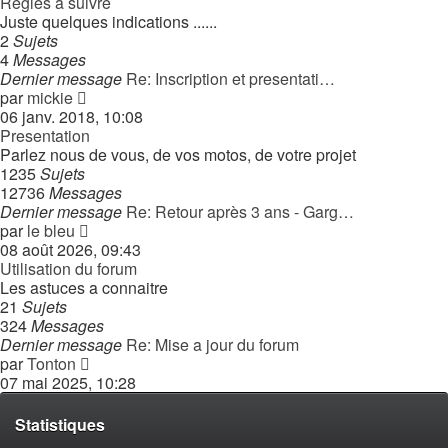
Regles a suivre
Juste quelques indications ......
2
Sujets
4
Messages
Dernier message
Re: Inscription et presentati…
Consulter
par
mickie
le
06 janv. 2018, 10:08
dernier
Presentation
message
Parlez nous de vous, de vos motos, de votre projet
1235
Sujets
12736
Messages
Dernier message
Re: Retour après 3 ans - Garg…
Consulter
par
le bleu
le
08 août 2026, 09:43
dernier
Utilisation du forum
message
Les astuces a connaitre
21
Sujets
324
Messages
Dernier message
Re: Mise a jour du forum
Consulter
par
Tonton
le
07 mai 2025, 10:28
dernier
message
Statistiques