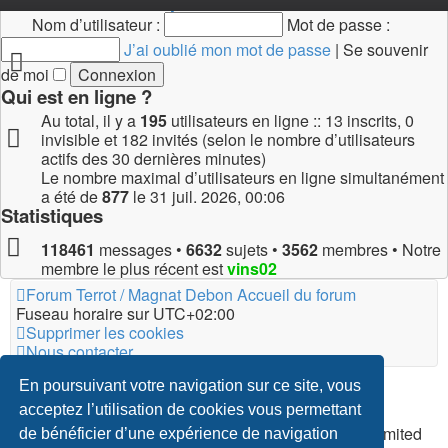
Connexion
•
Inscription
Nom d’utilisateur :
Mot de passe :
J’ai oublié mon mot de passe
|
Se souvenir
de moi
Qui est en ligne ?
Au total, il y a
195
utilisateurs en ligne :: 13 inscrits, 0
invisible et 182 invités (selon le nombre d’utilisateurs
actifs des 30 dernières minutes)
Le nombre maximal d’utilisateurs en ligne simultanément
a été de
877
le 31 juil. 2026, 00:06
Statistiques
118461
messages •
6632
sujets •
3562
membres • Notre
membre le plus récent est
vins02
Forum Terrot / Magnat Debon
Accueil du forum
Fuseau horaire sur
UTC+02:00
Supprimer les cookies
Nous contacter
*
Original Author:
Brad Veryard
En poursuivant votre navigation sur ce site, vous
*
Updated to 3.3.x by
MannixMD
acceptez l’utilisation de cookies vous permettant
*
Style version: 3.4.5
Développé par
phpBB
® Forum Software © phpBB Limited
de bénéficier d’une expérience de navigation