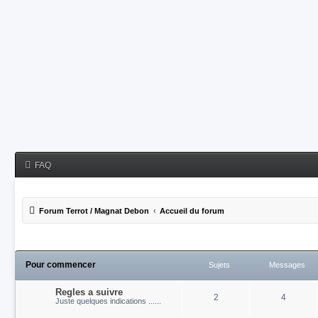
FAQ
Forum Terrot / Magnat Debon
Accueil du forum
Pour commencer
Sujets
Messages
Regles a suivre
2
4
Juste quelques indications ......