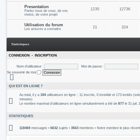
Presentation
1235
12736
Parlez nous de vous, de vos
motos, de votre projet
Utilisation du forum
21
324
Les astuces a connaitre
Statistiques
CONNEXION
•
INSCRIPTION
Nom d’utilisateur :
Mot de passe :
Se souvenir de moi
QUI EST EN LIGNE ?
Au total, il y a
184
utilisateurs en ligne :: 11 inscrits, 0 invisible et 173 invités (s
minutes)
Le nombre maximal d’utilisateurs en ligne simultanément a été de
877
le 31 juil.
STATISTIQUES
118469
messages •
6632
sujets •
3563
membres • Notre membre le plus récent