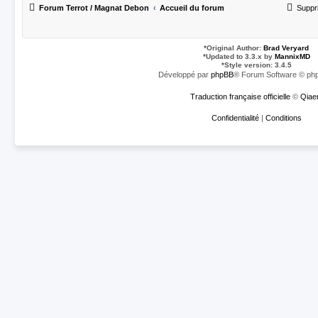
Forum Terrot / Magnat Debon
Accueil du forum
Suppr
*
Original Author:
Brad Veryard
*
Updated to 3.3.x by
MannixMD
*
Style version: 3.4.5
Développé par
phpBB
® Forum Software © php
Traduction française officielle
©
Qiae
Confidentialité
|
Conditions