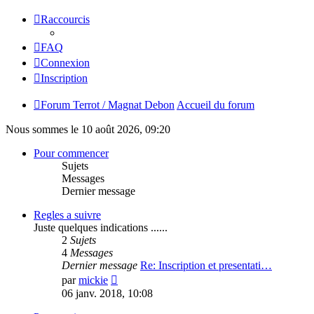
Raccourcis
FAQ
Connexion
Inscription
Forum Terrot / Magnat Debon
Accueil du forum
Nous sommes le 10 août 2026, 09:20
Pour commencer
Sujets
Messages
Dernier message
Regles a suivre
Juste quelques indications ......
2
Sujets
4
Messages
Dernier message
Re: Inscription et presentati…
Consulter
par
mickie
le
06 janv. 2018, 10:08
dernier