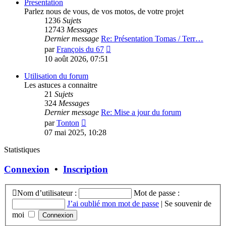
message
Presentation
Parlez nous de vous, de vos motos, de votre projet
1236
Sujets
12743
Messages
Dernier message
Re: Présentation Tomas / Terr…
Consulter
par
François du 67
le
10 août 2026, 07:51
dernier
message
Utilisation du forum
Les astuces a connaitre
21
Sujets
324
Messages
Dernier message
Re: Mise a jour du forum
Consulter
par
Tonton
le
07 mai 2025, 10:28
dernier
message
Statistiques
Connexion
•
Inscription
Nom d’utilisateur :
Mot de passe :
J’ai oublié mon mot de passe
|
Se souvenir de
moi