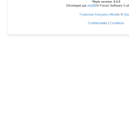
*
Style version: 3.4.5
Développé par
phpBB
® Forum Software © p
Traduction française officielle
©
Qia
Confidentialité
|
Conditions