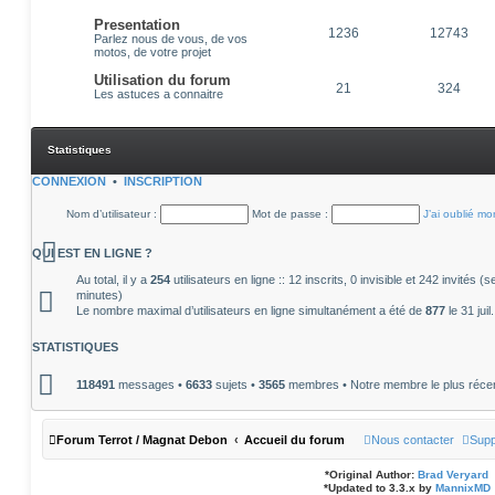
Presentation
1236
12743
Parlez nous de vous, de vos
motos, de votre projet
Utilisation du forum
21
324
Les astuces a connaitre
Statistiques
CONNEXION
•
INSCRIPTION
Nom d’utilisateur :
Mot de passe :
J’ai oublié m
QUI EST EN LIGNE ?
Au total, il y a
254
utilisateurs en ligne :: 12 inscrits, 0 invisible et 242 invités 
minutes)
Le nombre maximal d’utilisateurs en ligne simultanément a été de
877
le 31 jui
STATISTIQUES
118491
messages •
6633
sujets •
3565
membres • Notre membre le plus réce
Forum Terrot / Magnat Debon
Accueil du forum
Nous contacter
Supp
*
Original Author:
Brad Veryard
*
Updated to 3.3.x by
MannixMD