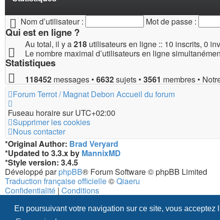
Connexion
•
Inscription
Nom d’utilisateur :
Mot de passe :
Qui est en ligne ?
Au total, il y a
218
utilisateurs en ligne :: 10 inscrits, 0 
Le nombre maximal d’utilisateurs en ligne simultanémen
Statistiques
118452
messages •
6632
sujets •
3561
membres • Notre
Forum Terrot / Magnat Debon
Accueil du forum
Fuseau horaire sur
UTC+02:00
Supprimer les cookies
Nous contacter
*
Original Author:
Brad Veryard
*
Updated to 3.3.x by
MannixMD
*
Style version: 3.4.5
Développé par
phpBB
® Forum Software © phpBB Limited
Traduction française officielle
©
Qiaeru
Confidentialité
|
Conditions
En poursuivant votre navigation sur ce site, vous acceptez 