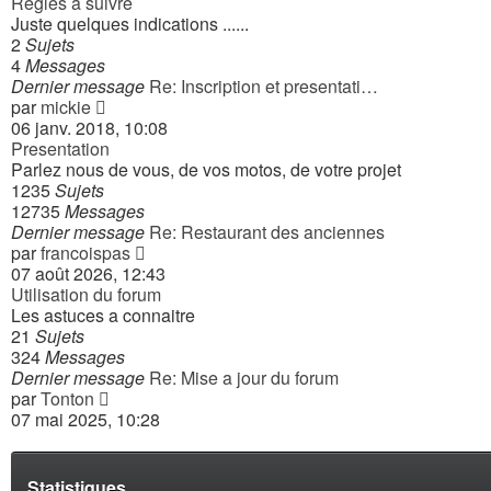
Regles a suivre
Juste quelques indications ......
2
Sujets
4
Messages
Dernier message
Re: Inscription et presentati…
Consulter
par
mickie
le
06 janv. 2018, 10:08
dernier
Presentation
message
Parlez nous de vous, de vos motos, de votre projet
1235
Sujets
12735
Messages
Dernier message
Re: Restaurant des anciennes
Consulter
par
francoispas
le
07 août 2026, 12:43
dernier
Utilisation du forum
message
Les astuces a connaitre
21
Sujets
324
Messages
Dernier message
Re: Mise a jour du forum
Consulter
par
Tonton
le
07 mai 2025, 10:28
dernier
message
Statistiques