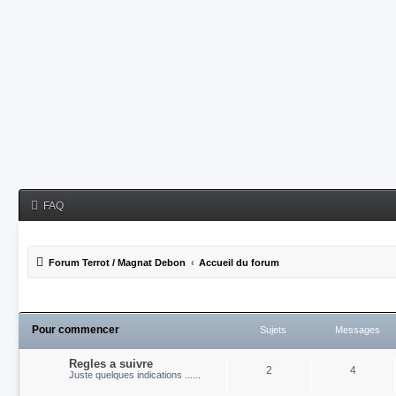
FAQ
Forum Terrot / Magnat Debon
Accueil du forum
Pour commencer
Sujets
Messages
Regles a suivre
2
4
Juste quelques indications ......