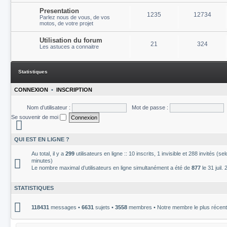
Presentation
1235
12734
Parlez nous de vous, de vos
motos, de votre projet
Utilisation du forum
21
324
Les astuces a connaitre
Statistiques
CONNEXION
•
INSCRIPTION
Nom d’utilisateur :
Mot de passe :
Se souvenir de moi
QUI EST EN LIGNE ?
Au total, il y a
299
utilisateurs en ligne :: 10 inscrits, 1 invisible et 288 invités (s
minutes)
Le nombre maximal d’utilisateurs en ligne simultanément a été de
877
le 31 juil.
STATISTIQUES
118431
messages •
6631
sujets •
3558
membres • Notre membre le plus récent